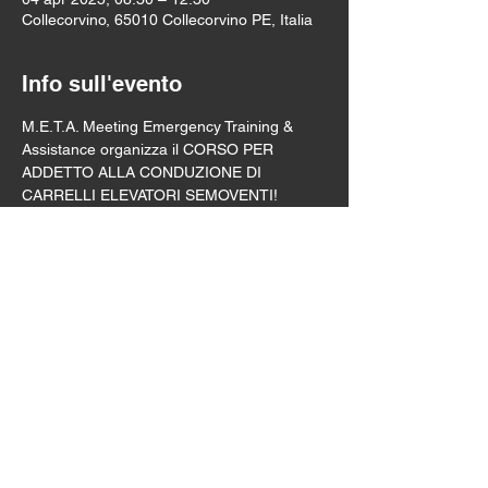
Collecorvino, 65010 Collecorvino PE, Italia
Info sull'evento
M.E.T.A. Meeting Emergency Training & 
Assistance organizza il CORSO PER 
ADDETTO ALLA CONDUZIONE DI 
CARRELLI ELEVATORI SEMOVENTI!
Compila il modulo per essere ricontattato 
direttamente da un membro dello staff di 
M.E.T.A.
Affrettati, il corso è riservato a solo poche 
persone!
TORNA INDIETRO
M.E.T.A. Meeting Emergency Training &