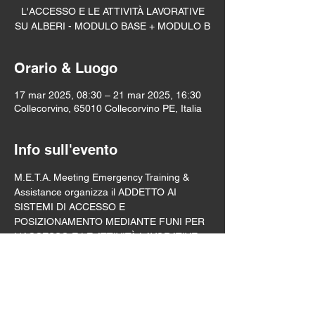
L'ACCESSO E LE ATTIVITÀ LAVORATIVE
SU ALBERI - MODULO BASE + MODULO B
Orario & Luogo
17 mar 2025, 08:30 – 21 mar 2025, 16:30
Collecorvino, 65010 Collecorvino PE, Italia
Info sull'evento
M.E.T.A. Meeting Emergency Training & 
Assistance organizza il ADDETTO AI 
SISTEMI DI ACCESSO E 
POSIZIONAMENTO MEDIANTE FUNI PER 
L'ACCESSO E LE ATTIVITÀ LAVORATIVE 
SU ALBERI -  MODULO BASE + 
MODULO B!
Compila il modulo per essere ricontattato 
direttamente da un membro dello staff di 
M.E.T.A.