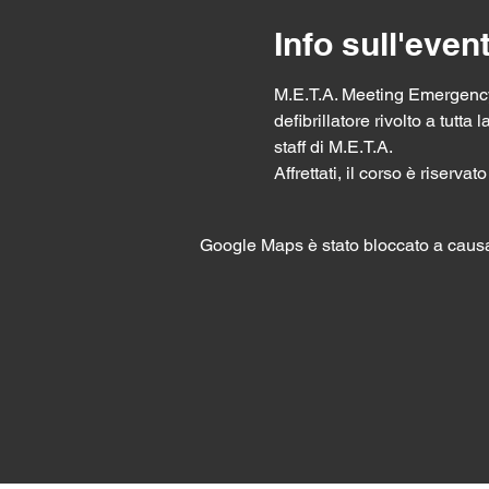
Info sull'even
M.E.T.A. Meeting Emergency
defibrillatore rivolto a tut
staff di M.E.T.A.
Affrettati, il corso è riserva
Google Maps è stato bloccato a causa d